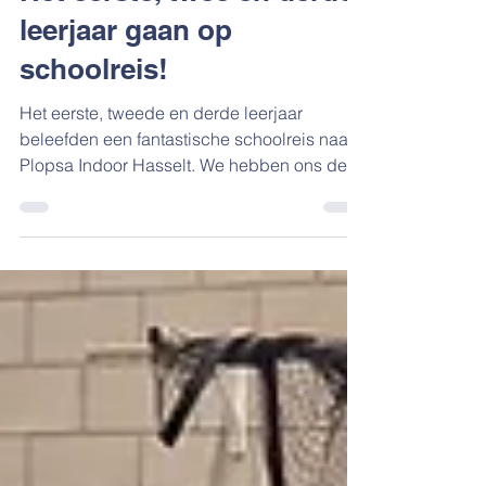
Het eerste, twee en derde
leerjaar gaan op
schoolreis!
Het eerste, tweede en derde leerjaar
beleefden een fantastische schoolreis naar
Plopsa Indoor Hasselt. We hebben ons de
hele dag super goed geamuseerd op de
leuke attracties. 's Middags genoten we van
frietjes met een curryworst en als lekkere
afsluiter kregen we nog een ijsje. Tussen het
spelen door zochten we verkoeling bij de
fonteinen, waar we heerlijk konden ravotten.
Het was een onvergetelijke dag vol plezier!