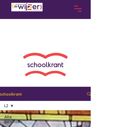
schoolkrant
schoolkrant
L2
Alle
berichten