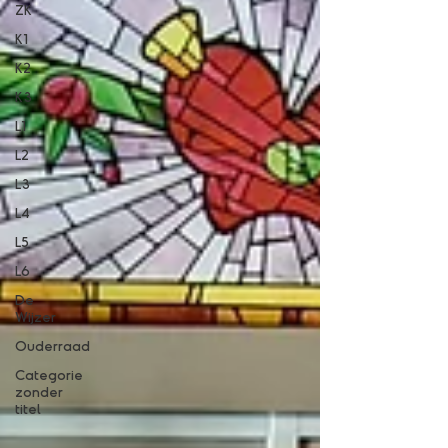
ZK
K1
K2
K3
L1
L2
L3
L4
L5
L6
De
Wijzer
Ouderraad
Categorie
zonder
titel