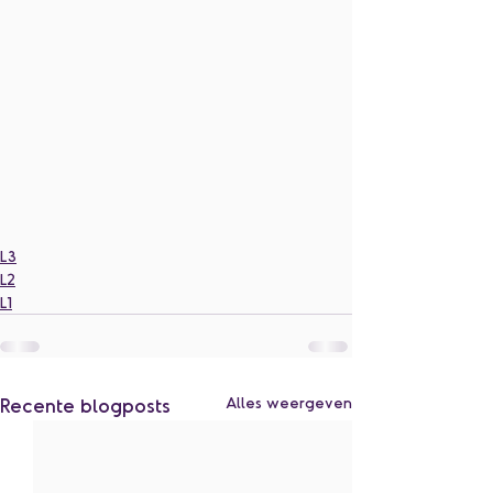
L3
L2
L1
Recente blogposts
Alles weergeven