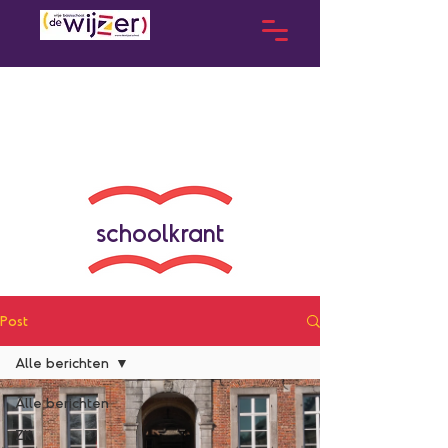
schoolkrant
Post
Alle berichten
Alle berichten
ZK