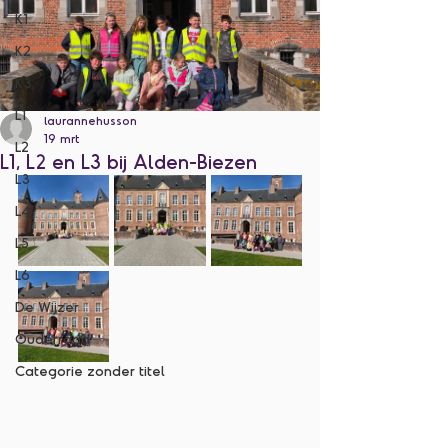
K1
K2
K3
L1
laurannehusson
19 mrt
L2
L1, L2 en L3 bij Alden-Biezen
L3
L4
L5
L6
De Wijzer
Ouderraad
Categorie zonder titel