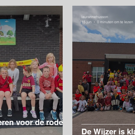
laurannehusson
15 jun
0 minuten om te lezen
eren voor de rode
De Wijzer is k