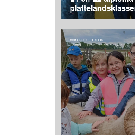
plattelandsklasse
marleenmortelmans
13 mei
1 minuten om te lezen