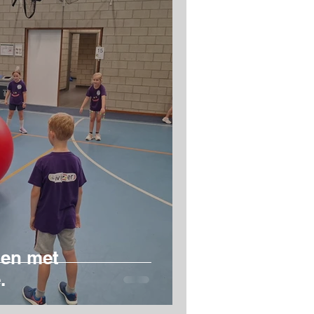
gen met
.