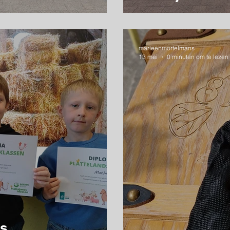
marleenmortelmans
13 mei
0 minuten om te lezen
's