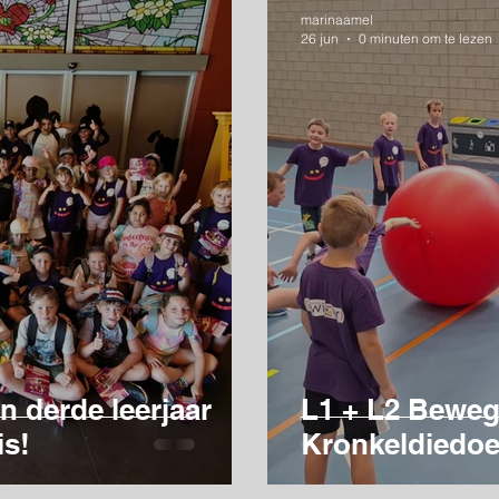
marinaamel
26 jun
0 minuten om te lezen
n derde leerjaar
L1 + L2 Bewe
is!
Kronkeldiedoe