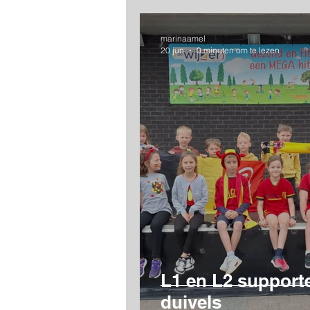
marinaamel
20 jun
0 minuten om te lezen
L1 en L2 support
duivels