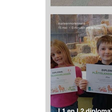
marleenmortelmans
15 mei
0 minuten om te lezen
L1 en L2 diploma