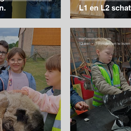
n.
L1 en L2 scha
marleenmortelmans
13 mei
1 minuten om te lezen