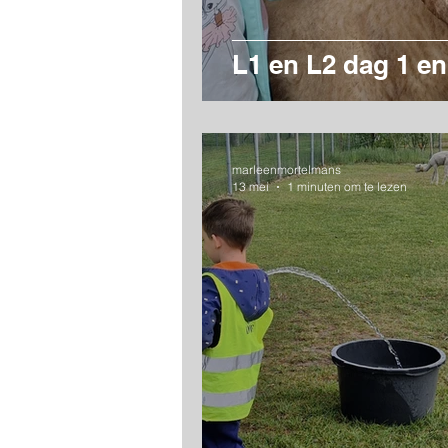
L1 en L2 dag 1 en
marleenmortelmans
13 mei
1 minuten om te lezen