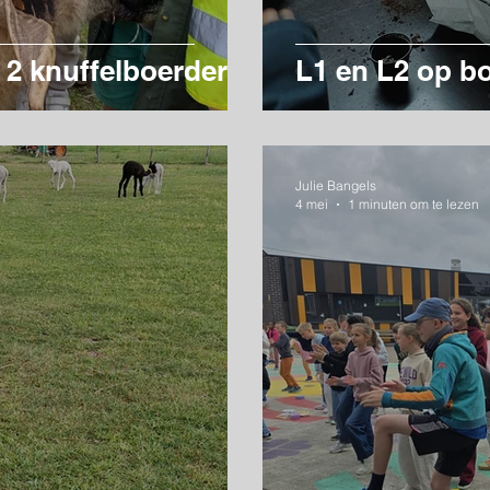
 2 knuffelboerderij:
L1 en L2 op bo
Julie Bangels
4 mei
1 minuten om te lezen