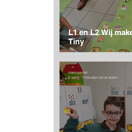
L1 en L2 Wij mak
Tiny
marinaamel
2 apr
1 minuten om te lezen