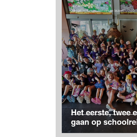
Categorie zonder titel
laurannehusson
29 jun
1 minuten om te lezen
Het eerste, twee e
gaan op schoolre