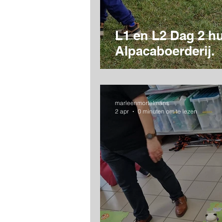
L1 en L2 Dag 2 hu
Alpacaboerderij.
marleenmortelmans
2 apr
0 minuten om te lezen