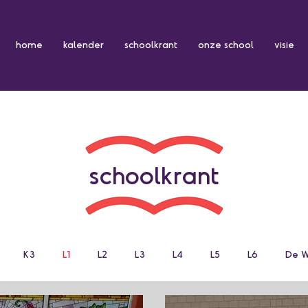
home
kalender
schoolkrant
onze school
visie
schoolkrant
K3
L1
L2
L3
L4
L5
L6
De W