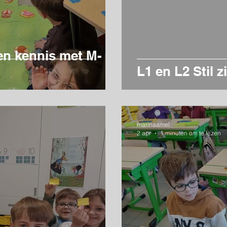
en kennis met M-
L1 en L2 Stil z
marinaamel
2 apr
1 minuten om te lezen