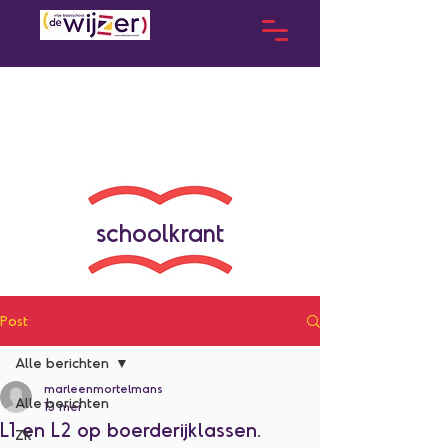
schoolkrant
Post
Alle berichten
marleenmortelmans
Alle berichten
13 mei
L1 en L2 op boerderijklassen.
ZK