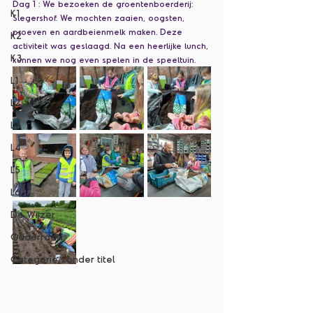
Dag 1 : We bezoeken de groentenboerderij: 
K1
Slegershof. We mochten zaaien, oogsten, 
proeven en aardbeienmelk maken. Deze 
K2
activiteit was geslaagd. Na een heerlijke lunch, 
K3
kunnen we nog even spelen in de speeltuin. 
L1
L2
L3
L4
L5
L6
De Wijzer
Ouderraad
Categorie zonder titel