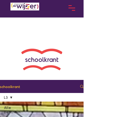
schoolkrant
schoolkrant
L3
Alle
berichten