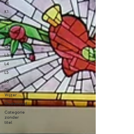
ZK
K1
K2
K3
L1
L2
L3
L4
L5
L6
De
Wijzer
Ouderraad
Categorie
zonder
titel