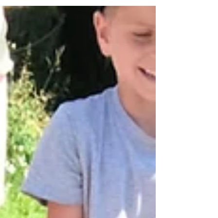
frietjes met een curryworst en als lekkere
afsluiter kregen we nog een ijsje. Tussen het
spelen door zochten we verkoeling bij de
fonteinen, waar we heerlijk konden ravotten.
Het was een onvergetelijke dag vol plezier!