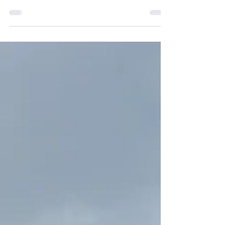
De leerlingen van de tweede graad
beleefden een fantastische daguitstap naar
Hoeve op den Mierhoop. We bouwden
kampen, maakten vuur en roosterden
heerlijke worstjes en marshmallows.
Tussendoor konden we de dieren knuffelen
en genoten we van een verfrissend ijsje.
Omdat het zo warm was, koelden we ons op
het einde van de dag af met de tuinslang.
Het was een gezellige, avontuurlijke en
zonnige dag vol plezier!