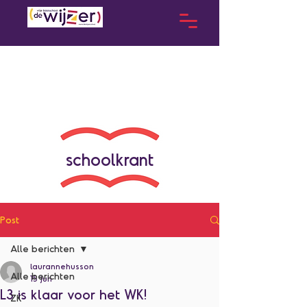
schoolkrant
Post
Alle berichten
laurannehusson
Alle berichten
15 jun
L3 is klaar voor het WK!
ZK