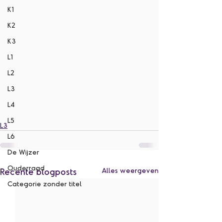
K1
K2
K3
L1
L2
L3
L4
L5
L3
L6
De Wijzer
Ouderraad
Recente blogposts
Alles weergeven
Categorie zonder titel