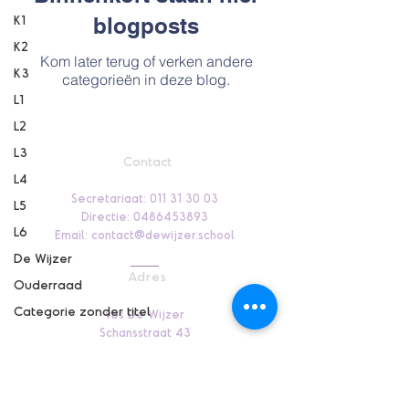
K1
blogposts
K2
Kom later terug of verken andere
K3
categorieën in deze blog.
L1
L2
L3
Contact
L4
Secretariaat:
011 31 30 03
L5
Directie:
0486453893
L6
Email:
contact@dewijzer.school
De Wijzer
Adres
Ouderraad
Categorie zonder titel
vbs De Wijzer
Schansstraat 43
3850 Wijer - Nieuwerkerken
Info