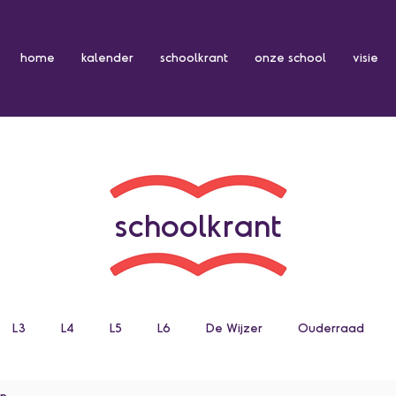
home
kalender
schoolkrant
onze school
visie
schoolkrant
L3
L4
L5
L6
De Wijzer
Ouderraad
en