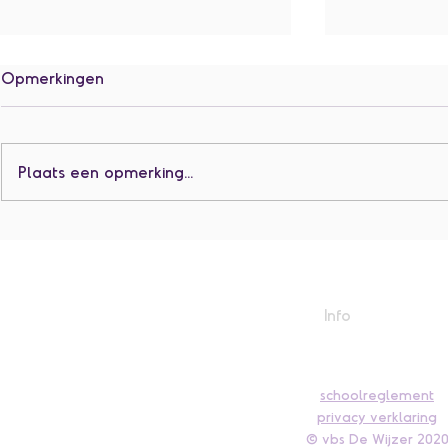
Opmerkingen
Plaats een opmerking...
Het eerste, twee en derde
De tweede 
leerjaar gaan op schoolreis!
naar den M
Info
schoolreglement
privacy verklaring
© vbs D
e W
ijzer 202