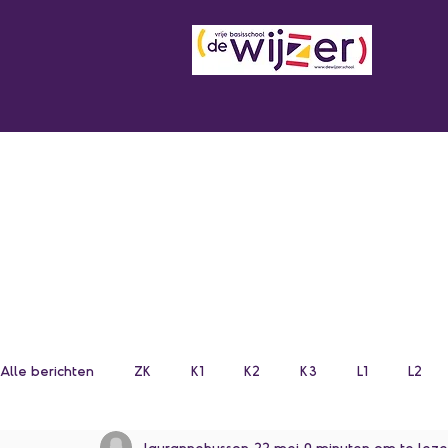
Alle berichten
ZK
K1
K2
K3
L1
L2
laurannehusson
22 mei
0 minuten om te lez