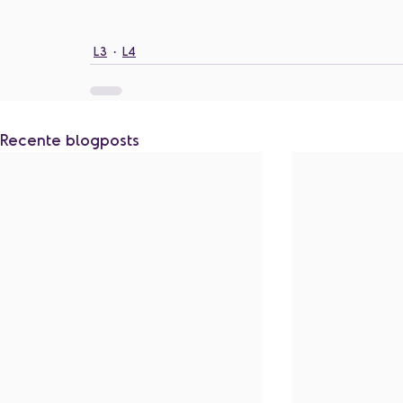
L3
L4
Recente blogposts