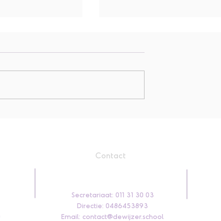
graad op uitstap
De Wijzer is klaar voor het
ierhoop!
WK!
Contact
Secretariaat: 011 31 30 03
Directie: 0486453893
0
Email:
contact@dewijzer.school