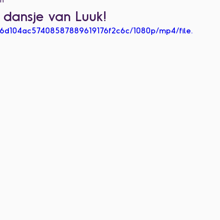
dansje van Luuk!
0fb6d104ac57408587889619176f2c6c/1080p/mp4/file.