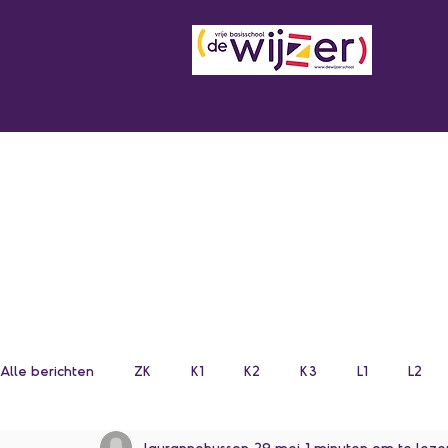
Alle berichten
ZK
K1
K2
K3
L1
L2
laurannehusson
29 mei
1 minuten om te leze