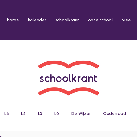
home
kalender
schoolkrant
onze school
visie
schoolkrant
L3
L4
L5
L6
De Wijzer
Ouderraad
n