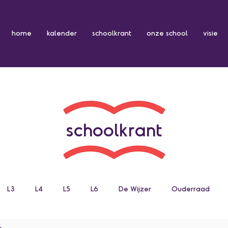
home
kalender
schoolkrant
onze school
visie
schoolkrant
L3
L4
L5
L6
De Wijzer
Ouderraad
n