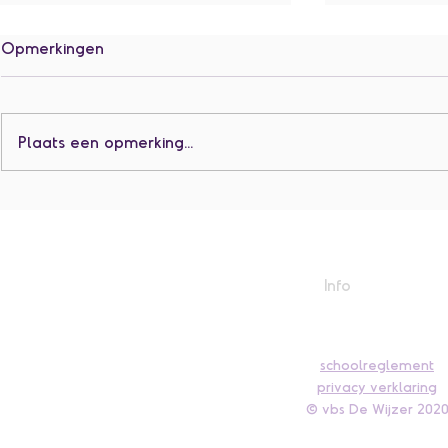
Opmerkingen
Plaats een opmerking...
Het eerste, twee en derde
L1 + L2 Be
leerjaar gaan op schoolreis!
Kronkeldied
Info
schoolreglement
privacy verklaring
© vbs D
e W
ijzer 202