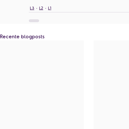
L3
L2
L1
Recente blogposts