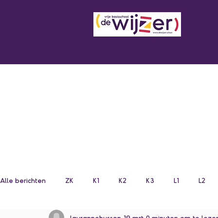
Alle berichten
ZK
K1
K2
K3
L1
L2
laurannehusson
19 mrt
0 minuten om te leze