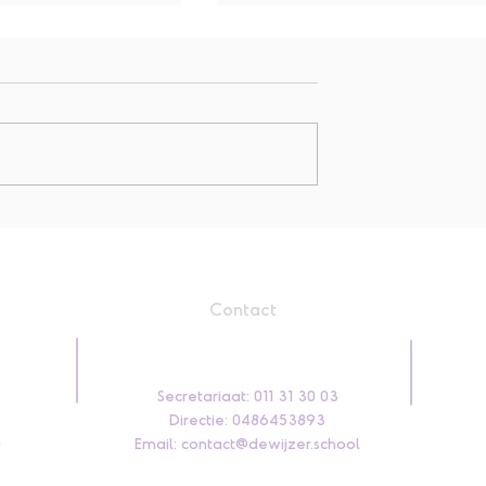
wegen met
De tweede graad op uitst
oe.
naar den Mierhoop!
Contact
Secretariaat: 011 31 30 03
Directie: 0486453893
0
Email:
contact@dewijzer.school