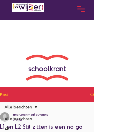
schoolkrant
Post
Alle berichten
marleenmortelmans
Alle berichten
2 apr
L1 en L2 Stil zitten is een no go
ZK