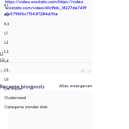
https://video.wixstatic.com/https://video.
K1
wixstatic.com/video/d1c9bb_18227de741ff
4e5796f6c71543f1284d/file
K2
K3
L1
L2
L3
L1
L2
L4
L5
L6
Recente blogposts
Alles weergeven
De Wijzer
Ouderraad
Categorie zonder titel