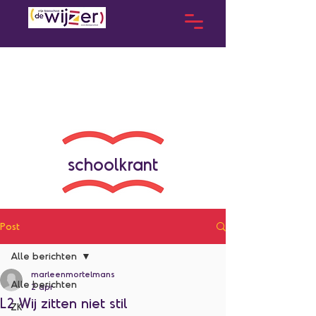
schoolkrant
Post
Alle berichten
marleenmortelmans
Alle berichten
2 apr
L2 Wij zitten niet stil
ZK