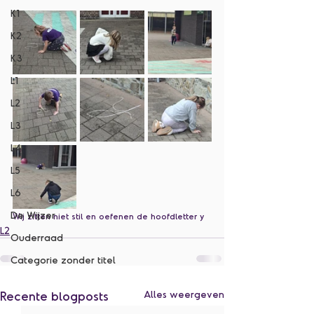
K1
K2
K3
L1
L2
L3
L4
L5
L6
De Wijzer
Wij zitten niet stil en oefenen de hoofdletter y
L2
Ouderraad
Categorie zonder titel
Recente blogposts
Alles weergeven