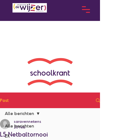
schoolkrant
Post
Alle berichten
saravennekens
Alle berichten
20 feb
L5 Netbaltornooi
ZK