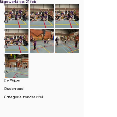
Bijgewerkt op:
21 feb
K1
K2
K3
L1
L2
L3
L4
L5
L6
De Wijzer
Ouderraad
Categorie zonder titel