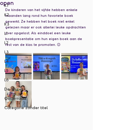
open
K1
De kinderen van het vijfde hebben enkele 
K2
maanden lang rond hun favoriete boek 
gewerkt. Ze hebben het boek niet enkel 
K3
gelezen maar er ook allerlei leuke opdrachten 
L1
over opgelost. Als einddoel een leuke 
boekpresentatie om hun eigen boek aan de 
L2
rest van de klas te promoten. 😊
L3
L4
L5
L6
De Wijzer
Ouderraad
Categorie zonder titel