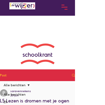
schoolkrant
Post
Alle berichten
saravennekens
Alle berichten
20 jun
L5 Lezen is dromen met je ogen
ZK