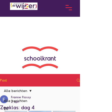
schoolkrant
Post
Alle berichten
Franne Flossy
Alle berichten
2 apr
Zeeklas: dag 4
ZK