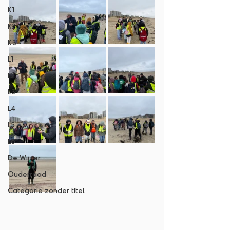
K1
K2
K3
L1
L2
L3
L4
L5
L6
De Wijzer
Ouderraad
Categorie zonder titel