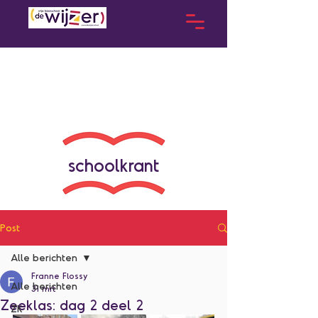
schoolkrant
Post
Alle berichten
Franne Flossy
Alle berichten
31 mrt
Zeeklas: dag 2 deel 2
ZK