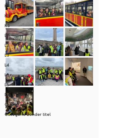
K1
K2
K3
L1
L2
L3
L4
L5
L6
De Wijzer
Ouderraad
Categorie zonder titel