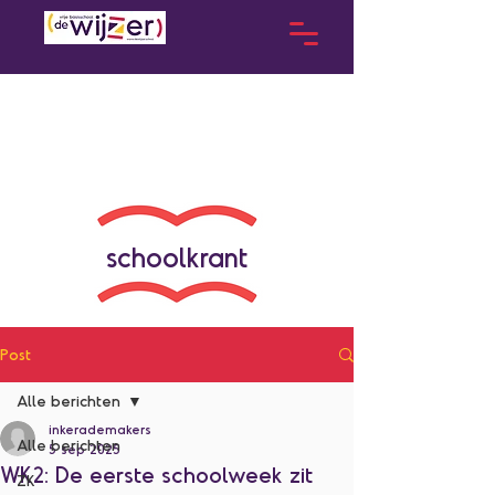
schoolkrant
Post
Alle berichten
inkerademakers
Alle berichten
5 sep 2025
WK2: De eerste schoolweek zit
ZK