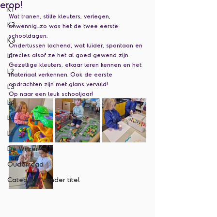
erop!
K1
Wat tranen, stille kleuters, verlegen, 
K2
onwennig...zo was het de twee eerste 
schooldagen.
K3
Ondertussen lachend, wat luider, spontaan en 
L1
precies alsof ze het al goed gewend zijn.
Gezellige kleuters, elkaar leren kennen en het 
L2
materiaal verkennen. Ook de eerste 
opdrachten zijn met glans vervuld!
L3
Op naar een leuk schooljaar!
L4
L5
L6
De Wijzer
Ouderraad
Categorie zonder titel