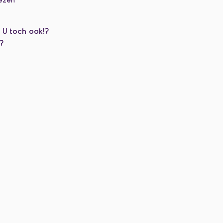
. U toch ook!?
?