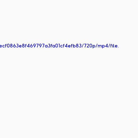
d2ecf0863e8f469797a3fa01cf4efb83/720p/mp4/file.