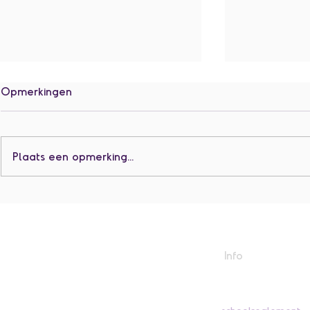
Opmerkingen
Plaats een opmerking...
Het eerste, twee en derde
L1 + L2 Be
leerjaar gaan op schoolreis!
Kronkeldied
Info