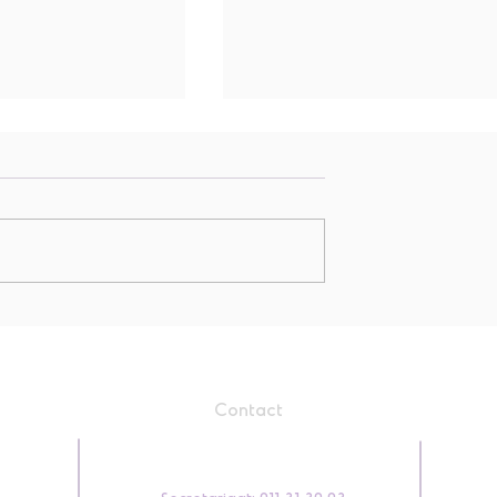
L6 Proclamatie
wegen met
oe.
Contact