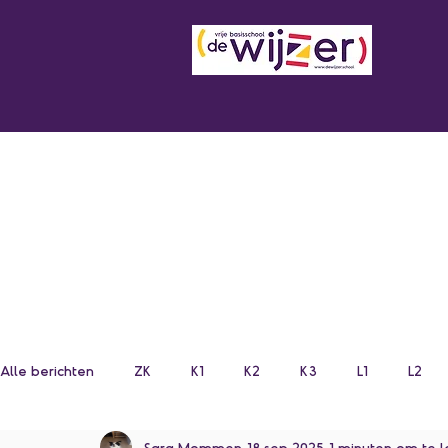
Alle berichten
ZK
K1
K2
K3
L1
L2
Sara Mommen
18 sep 2025
1 minuten om te 