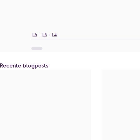
L6
L5
L4
Recente blogposts