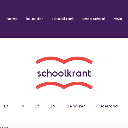
home
kalender
schoolkrant
onze school
visie
schoolkrant
L3
L4
L5
L6
De Wijzer
Ouderraad
lezen