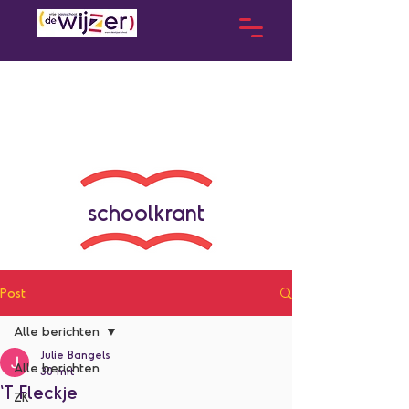
schoolkrant
Post
Alle berichten
Julie Bangels
Alle berichten
30 mrt
'T Fleckje
ZK