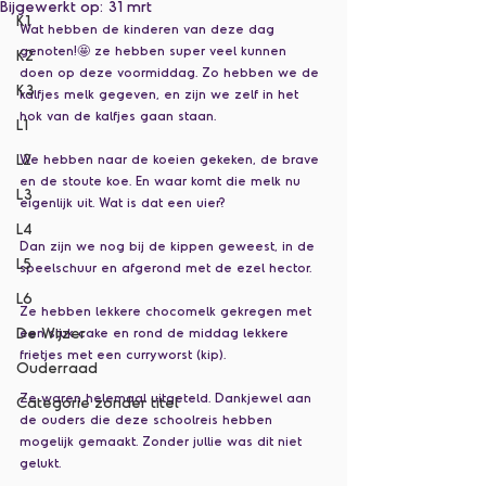
Bijgewerkt op:
31 mrt
K1
Wat hebben de kinderen van deze dag 
genoten!🤩 ze hebben super veel kunnen 
K2
doen op deze voormiddag. Zo hebben we de 
K3
kalfjes melk gegeven, en zijn we zelf in het 
hok van de kalfjes gaan staan.
L1
L2
We hebben naar de koeien gekeken, de brave 
en de stoute koe. En waar komt die melk nu 
L3
eigenlijk uit. Wat is dat een uier?
L4
Dan zijn we nog bij de kippen geweest, in de 
L5
speelschuur en afgerond met de ezel hector. 
L6
Ze hebben lekkere chocomelk gekregen met 
De Wijzer
een stuk cake en rond de middag lekkere 
frietjes met een curryworst (kip).
Ouderraad
Ze waren helemaal uitgeteld. Dankjewel aan 
Categorie zonder titel
de ouders die deze schoolreis hebben 
mogelijk gemaakt. Zonder jullie was dit niet 
gelukt.