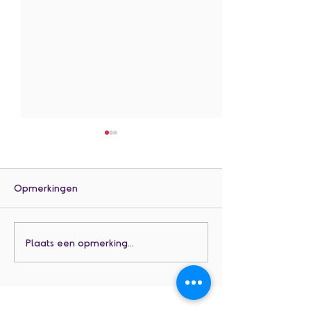
Opmerkingen
Jarigen juli
Jarigen juni
Plaats een opmerking...