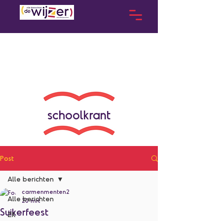
schoolkrant
Post
Alle berichten
carmenmenten2
Alle berichten
20 mrt
Suikerfeest
ZK