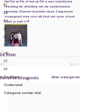
Het Eid al-Fitr of Ied-al-Fitr is een islamitische 
K1
feestdag ter afsluiting van de vastenmaand 
ramadan. Daarom brachten deze 3 kapoenen 
K2
snoepgoed mee voor elk kind van onze school.
K3
Dank je wel! 🍬🍭
L1
L2
L3
L4
De Wijzer
L5
L6
De Wijzer
Recente blogposts
Alles weergeven
Ouderraad
Categorie zonder titel