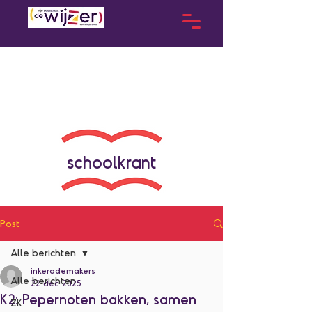
schoolkrant
Post
Alle berichten
inkerademakers
Alle berichten
22 dec 2025
K2: Pepernoten bakken, samen
ZK