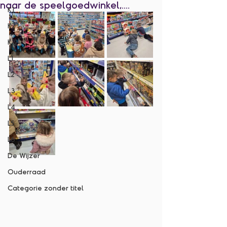
naar de speelgoedwinkel,....
K1
K2
K3
L1
L2
L3
L4
L5
L6
De Wijzer
Ouderraad
Categorie zonder titel