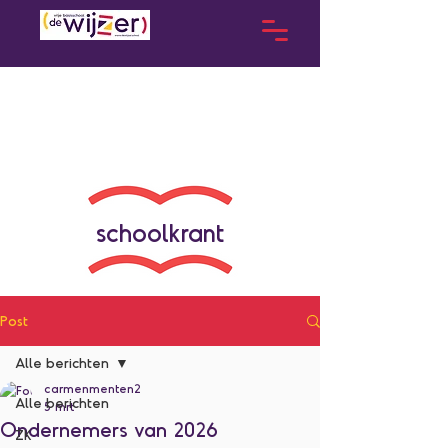
schoolkrant
Post
Alle berichten
carmenmenten2
Alle berichten
5 mrt
Ondernemers van 2026
ZK