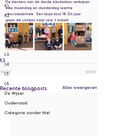
De kleuters van de derde kleuterklas verkopen 
K1
elke maandag en donderdag warme 
chocolademelk.  Een tasje kost 1€. Dit jaar 
K2
gaan de centjes naar vzw 't kietelt. 
K3
L1
L2
L3
K3
L4
L5
L6
Recente blogposts
Alles weergeven
De Wijzer
Ouderraad
Categorie zonder titel