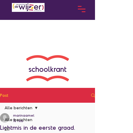
schoolkrant
Post
Alle berichten
marinaamel
Alle berichten
10 feb
Lichtmis in de eerste graad.
ZK