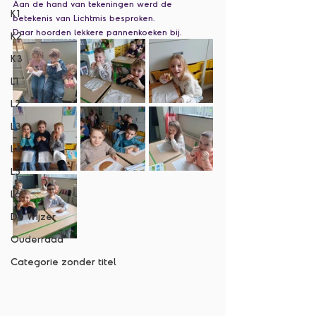
Aan de hand van tekeningen werd de 
K1
betekenis van Lichtmis besproken. 
Daar hoorden lekkere pannenkoeken bij. 
K2
K3
L1
L2
L3
L4
L5
L6
De Wijzer
Ouderraad
Categorie zonder titel