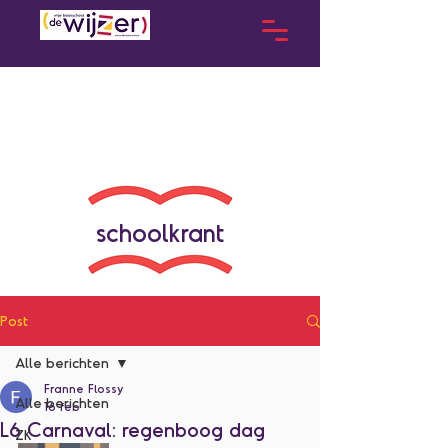
schoolkrant
Post
Alle berichten
Franne Flossy
Alle berichten
16 feb
L6 Carnaval: regenboog dag
ZK