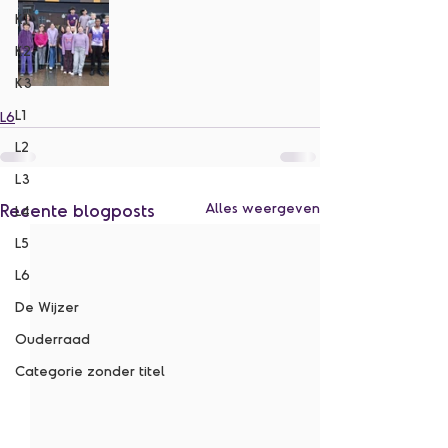
K1
K2
K3
L1
L6
L2
L3
Recente blogposts
Alles weergeven
L4
L5
L6
De Wijzer
Ouderraad
Categorie zonder titel