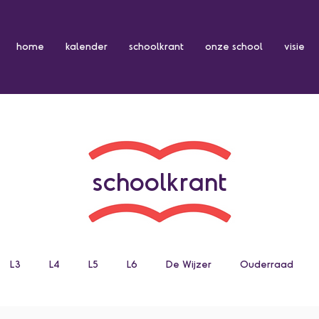
home
kalender
schoolkrant
onze school
visie
schoolkrant
L3
L4
L5
L6
De Wijzer
Ouderraad
n