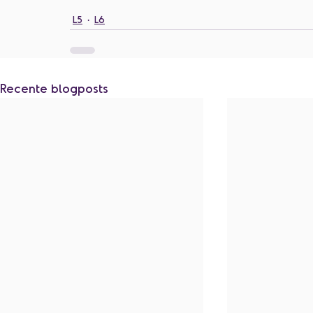
L5
L6
Recente blogposts