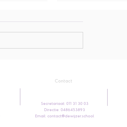
L5 : 3D cadeautje
ontwerpen
Contact
Secretariaat: 011 31 30 03
Directie: 0486453893
0
Email:
contact@dewijzer.school