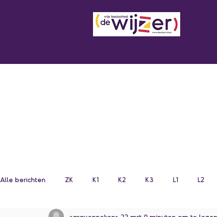
Alle berichten
ZK
K1
K2
K3
L1
L2
saravennekens
22 mrt
0 minuten om te leze