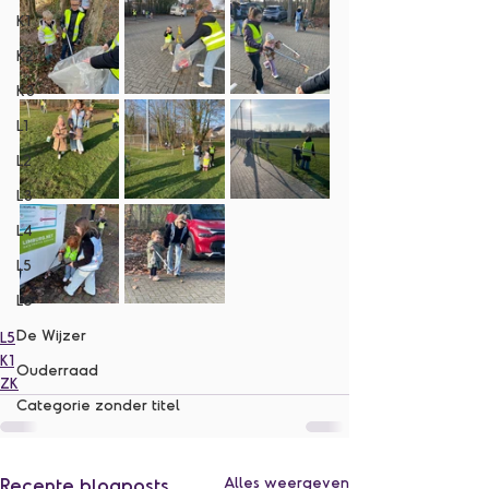
K1
K2
K3
L1
L2
L3
L4
L5
L6
De Wijzer
L5
K1
Ouderraad
ZK
Categorie zonder titel
Recente blogposts
Alles weergeven