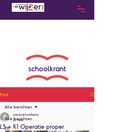
schoolkrant
Post
Alle berichten
saravennekens
Alle berichten
21 feb
L5 + K1 Operatie proper
ZK