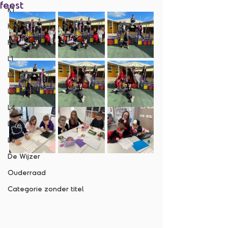
feest
K1
K2
K3
L1
L2
L3
L4
L5
L6
De Wijzer
Ouderraad
Categorie zonder titel