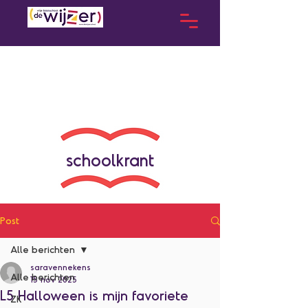
schoolkrant
Post
Alle berichten
saravennekens
Alle berichten
15 nov 2025
L5 Halloween is mijn favoriete
ZK