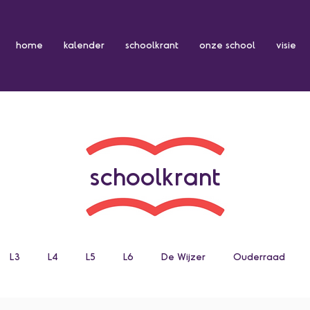
home
kalender
schoolkrant
onze school
visie
schoolkrant
L3
L4
L5
L6
De Wijzer
Ouderraad