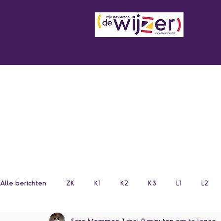
Alle berichten
ZK
K1
K2
K3
L1
L2
Sara Mommen
1 mei
0 minuten om te lezen