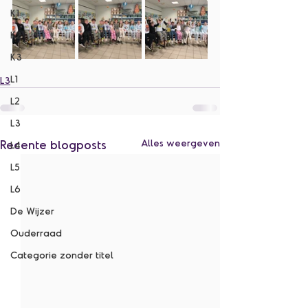
K1
K2
K3
L1
L3
L2
L3
Recente blogposts
Alles weergeven
L4
L5
L6
De Wijzer
Ouderraad
Categorie zonder titel