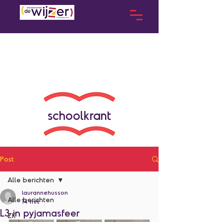
schoolkrant
Post
Alle berichten
laurannehusson
Alle berichten
14 mrt
L3 in pyjamasfeer
ZK