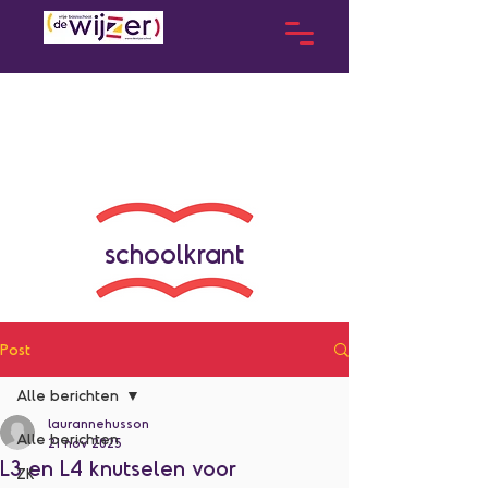
schoolkrant
Post
Alle berichten
laurannehusson
Alle berichten
21 nov 2025
L3 en L4 knutselen voor
ZK