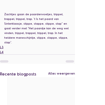
Zachtjes gaan de paardenvoetjes, trippel, 
trappel, trippel, trap. 't Is het paard van 
Sinterklaasje, stippe, stappe, stippe, stap" en 
gaat verder met "Het paardje kan de weg wel 
vinden, trippel, trappel, trippel, trap. In het 
heldere maneschijntje, stippe, stappe, stippe, 
stap". 
L3
L4
Recente blogposts
Alles weergeven