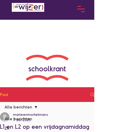
schoolkrant
Post
Alle berichten
marleenmortelmans
Alle berichten
7 okt 2025
L1 en L2 op een vrijdagnamiddag
ZK