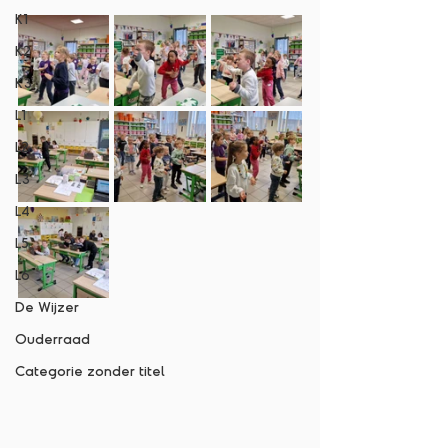
K1
K2
K3
L1
L2
L3
L4
L5
L6
De Wijzer
Ouderraad
Categorie zonder titel