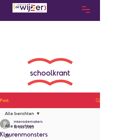
schoolkrant
Post
Alle berichten
inkerademakers
Alle berichten
10 okt 2025
Kleurenmonsters
ZK