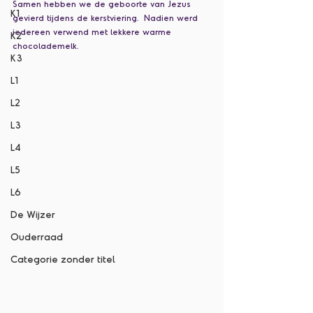
Samen hebben we de geboorte van Jezus 
K1
gevierd tijdens de kerstviering.  Nadien werd 
iedereen verwend met lekkere warme 
K2
chocolademelk. 
K3
L1
L2
L3
L4
L5
L6
De Wijzer
Ouderraad
Categorie zonder titel