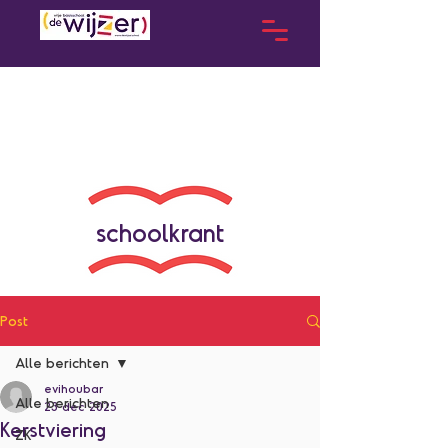
schoolkrant
Post
Alle berichten
evihoubar
Alle berichten
23 dec 2025
Kerstviering
ZK