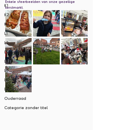
Enkele sfeerbeelden van onze gezellige 
K1
kerstmarkt. 
K2
K3
L1
L2
L3
L4
L5
L6
De Wijzer
Ouderraad
Categorie zonder titel