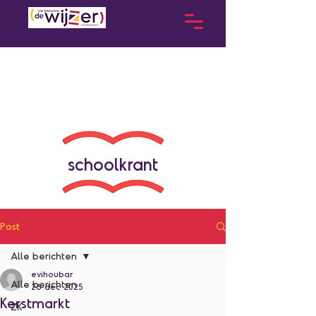
schoolkrant
Post
Alle berichten
evihoubar
Alle berichten
26 dec 2025
Kerstmarkt
ZK