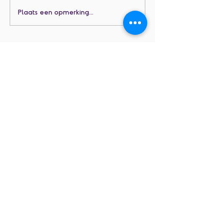
Plaats een opmerking...
Contact
Secretariaat:
011 31 30 03
Directie:
0486453893
Email:
contact@dewijzer.school
Adres
vbs De Wijzer
Schansstraat 43
3850 Wijer - Nieuwerkerken
Info
schoolreglement