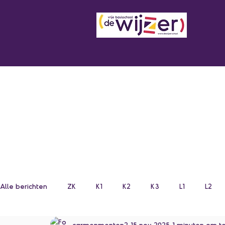
Alle berichten
ZK
K1
K2
K3
L1
L2
carmenmenten2
15 nov 2025
1 minuten om t