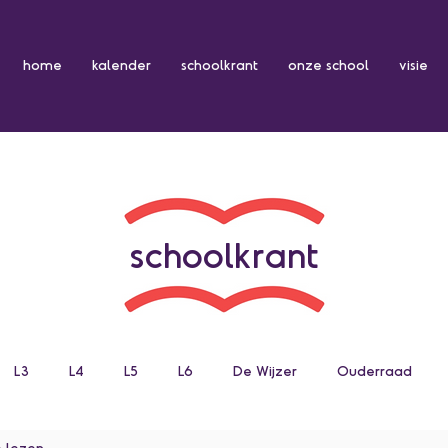
home
kalender
schoolkrant
onze school
visie
schoolkrant
L3
L4
L5
L6
De Wijzer
Ouderraad
e lezen