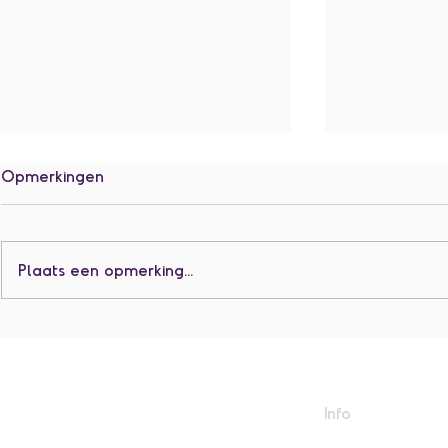
Opmerkingen
K3 Proclamatie
Plaats een opmerking...
K3 op bezoe
leerjaar.
Info