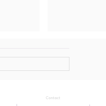
k in het eerste
De Wijzer is klaar voor het
WK!
Contact