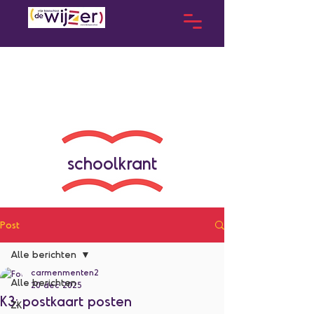
schoolkrant
Post
Alle berichten
carmenmenten2
Alle berichten
20 dec 2025
K3: postkaart posten
ZK