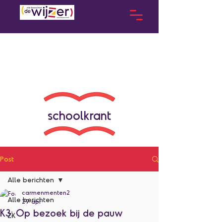
schoolkrant
Post
Alle berichten
carmenmenten2
Alle berichten
29 apr
K3: Op bezoek bij de pauw
ZK