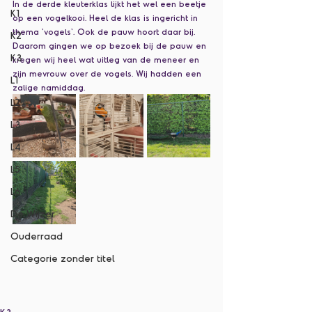
In de derde kleuterklas lijkt het wel een beetje 
K1
op een vogelkooi. Heel de klas is ingericht in 
thema 'vogels'. Ook de pauw hoort daar bij. 
K2
Daarom gingen we op bezoek bij de pauw en 
K3
kregen wij heel wat uitleg van de meneer en 
zijn mevrouw over de vogels. Wij hadden een 
L1
zalige namiddag. 
L2
L3
L4
L5
L6
De Wijzer
Ouderraad
Categorie zonder titel