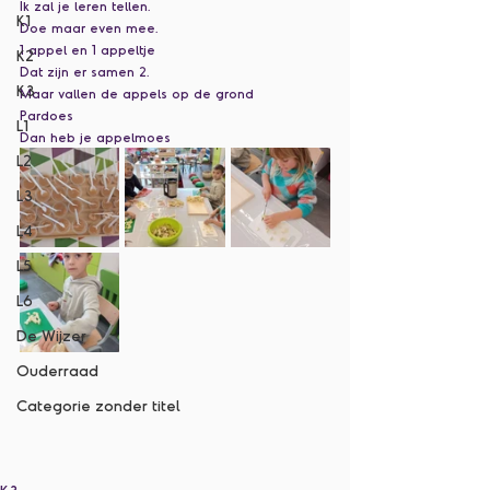
Ik zal je leren tellen.
K1
Doe maar even mee.
1 appel en 1 appeltje
K2
Dat zijn er samen 2.
K3
Maar vallen de appels op de grond
Pardoes
L1
Dan heb je appelmoes
L2
L3
L4
L5
L6
De Wijzer
Ouderraad
Categorie zonder titel