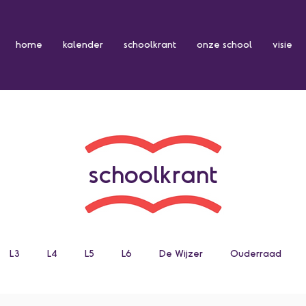
home
kalender
schoolkrant
onze school
visie
schoolkrant
L3
L4
L5
L6
De Wijzer
Ouderraad