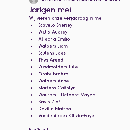
Categorie zonder titel
Jarigen mei
Wij vieren onze verjaardag in mei:
Stavelo Sherley
Willio Audrey
Allegria Emilio
Walbers Liam
Stulens Loes
Thys Arend
Windmolders Julie
Orabi Ibrahim
Walbers Anne
Martens Caithlyn
Wauters - Delaere Mayvis
Bavin Zjef
Deville Matteo
Vandenbroek Olivia-Faye
Proficiat!