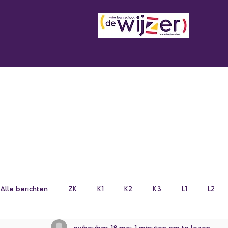
Alle berichten
ZK
K1
K2
K3
L1
L2
evihoubar
18 mei
1 minuten om te lezen