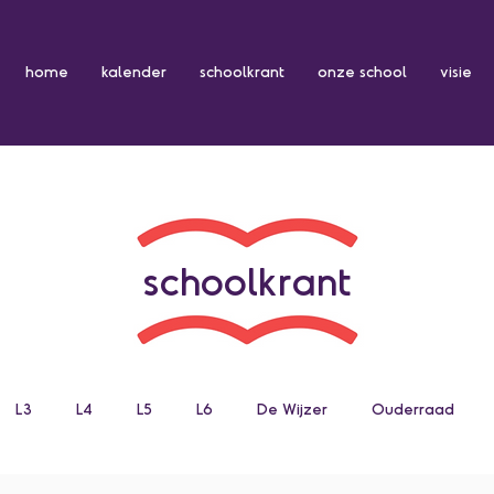
home
kalender
schoolkrant
onze school
visie
schoolkrant
L3
L4
L5
L6
De Wijzer
Ouderraad
n