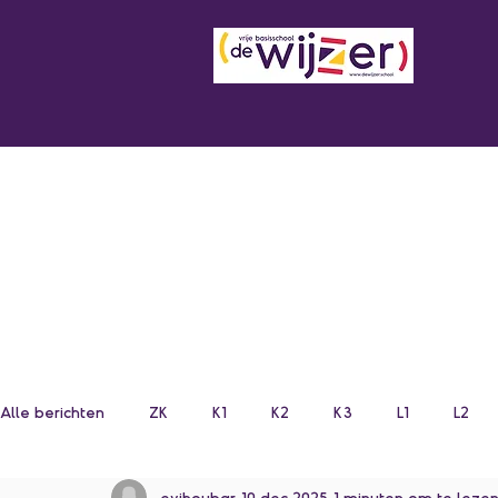
Alle berichten
ZK
K1
K2
K3
L1
L2
evihoubar
10 dec 2025
1 minuten om te leze