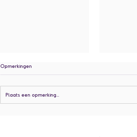
Opmerkingen
Jarigen juli
Plaats een opmerking...
Jarigen augustus