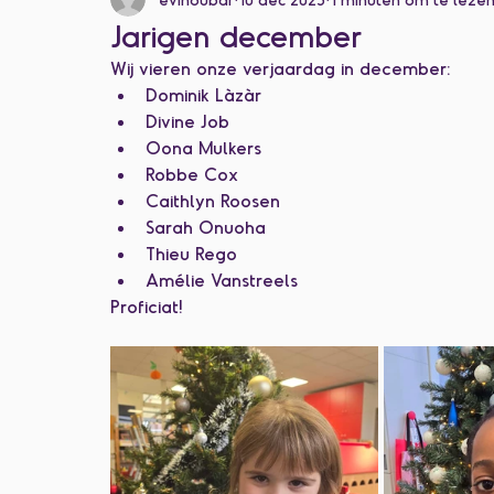
Categorie zonder titel
Jarigen december
Wij vieren onze verjaardag in december:
Dominik Làzàr
Divine Job
Oona Mulkers
Robbe Cox
Caithlyn Roosen
Sarah Onuoha
Thieu Rego
Amélie Vanstreels
Proficiat!