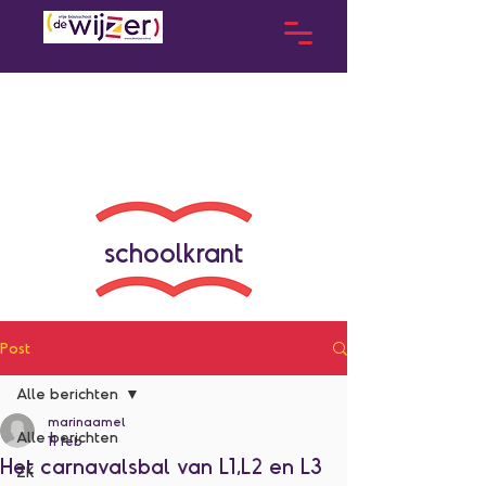
schoolkrant
Post
Alle berichten
marinaamel
Alle berichten
11 feb
Het carnavalsbal van L1,L2 en L3
ZK