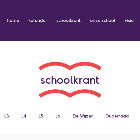
home
kalender
schoolkrant
onze school
visie
schoolkrant
L3
L4
L5
L6
De Wijzer
Ouderraad