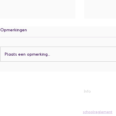
Opmerkingen
Plaats een opmerking...
Jarigen aug
De zomerklas en K1
Info
schoolreglement