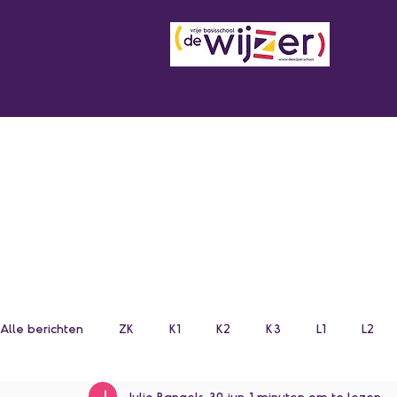
Alle berichten
ZK
K1
K2
K3
L1
L2
Julie Bangels
30 jun
1 minuten om te lezen