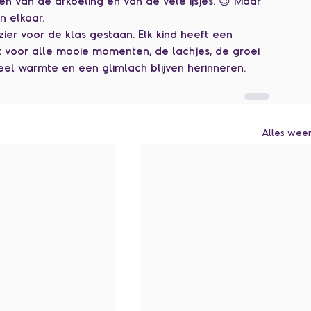
van de afkoeling en van de vele ijsjes. 😉 Maar 
n elkaar.
ier voor de klas gestaan. Elk kind heeft een 
kt voor alle mooie momenten, de lachjes, de groei 
veel warmte en een glimlach blijven herinneren.
Alles wee