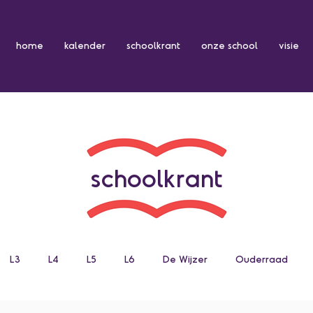
home
kalender
schoolkrant
onze school
visie
schoolkrant
L3
L4
L5
L6
De Wijzer
Ouderraad