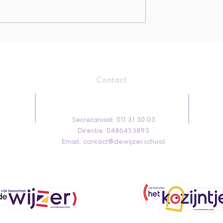
Jarigen augustus
tseren
Contact
Secretariaat: 011 31 30 03
Directie: 0486453893
0
Email:
contact@dewijzer.school