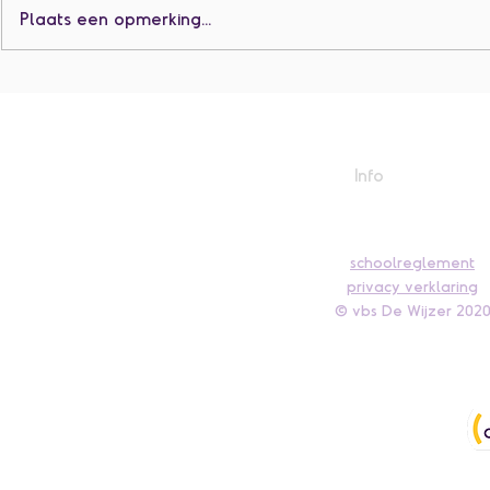
Plaats een opmerking...
De hitte tro
De zomerklas en K1
Info
schoolreglement
privacy verklaring
© vbs D
e W
ijzer 202