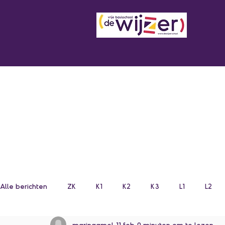
Alle berichten
ZK
K1
K2
K3
L1
L2
marinaamel
11 feb
0 minuten om te lezen