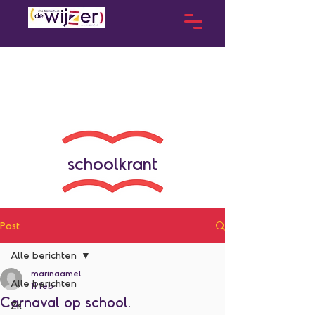
schoolkrant
Post
Alle berichten
marinaamel
Alle berichten
11 feb
Carnaval op school.
ZK