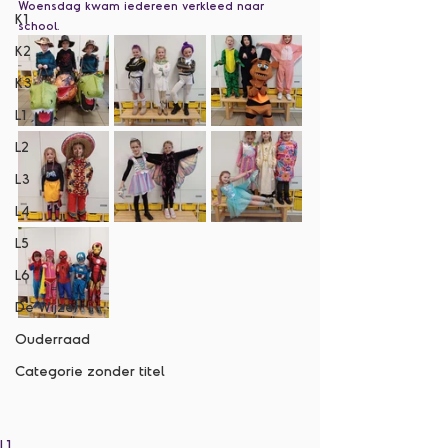
Woensdag kwam iedereen verkleed naar 
K1
school. 
K2
K3
L1
L2
L3
L4
L5
L6
De Wijzer
Ouderraad
Categorie zonder titel
L1