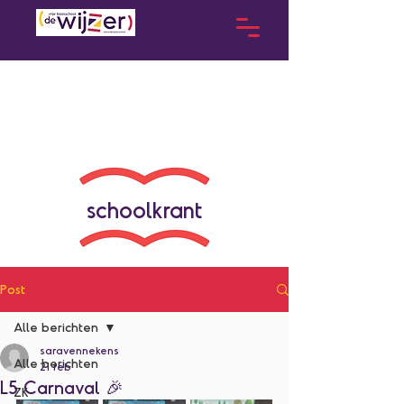
schoolkrant
Post
Alle berichten
saravennekens
Alle berichten
21 feb
L5 Carnaval 🎉
ZK