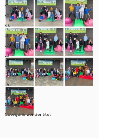
K1
K2
K3
L1
L2
L3
L4
L5
L6
De Wijzer
Ouderraad
Categorie zonder titel