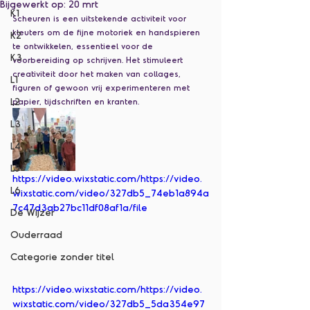
Bijgewerkt op:
20 mrt
K1
Scheuren is een uitstekende activiteit voor 
kleuters om de fijne motoriek en handspieren 
K2
te ontwikkelen, essentieel voor de 
K3
voorbereiding op schrijven. Het stimuleert 
creativiteit door het maken van collages, 
L1
figuren of gewoon vrij experimenteren met 
L2
papier, tijdschriften en kranten. 
L3
L4
L5
https://video.wixstatic.com/https://video.
L6
wixstatic.com/video/327db5_74eb1a894a
7c47d3ab27bc11df08af1a/file
De Wijzer
Ouderraad
Categorie zonder titel
https://video.wixstatic.com/https://video.
wixstatic.com/video/327db5_5da354e97