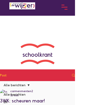
schoolkrant
Post
Alle berichten
carmenmenten2
Alle berichten
13 mrt
3WK: scheuren maar!
ZK