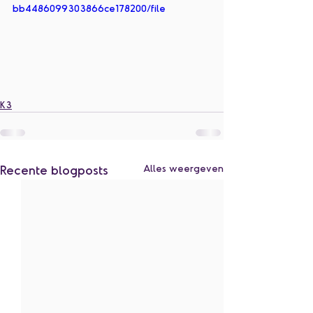
bb4486099303866ce178200/file
K3
Recente blogposts
Alles weergeven