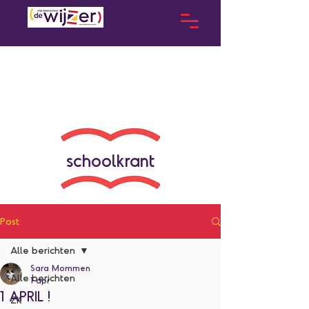
schoolkrant
Post
Alle berichten
Sara Mommen
Alle berichten
1 apr
1 APRIL !
ZK