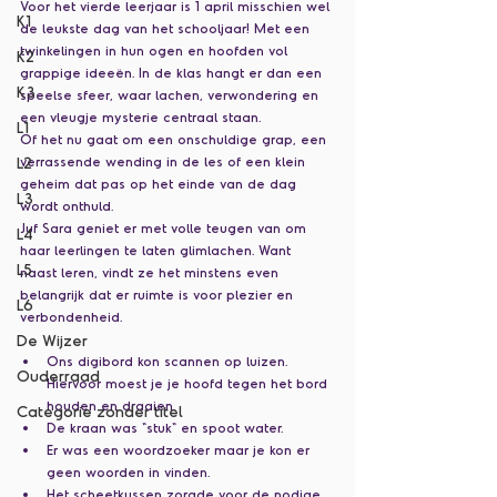
Voor het vierde leerjaar is 1 april misschien wel 
K1
de leukste dag van het schooljaar! Met een 
twinkelingen in hun ogen en hoofden vol 
K2
grappige ideeën. In de klas hangt er dan een 
K3
speelse sfeer, waar lachen, verwondering en 
een vleugje mysterie centraal staan.
L1
Of het nu gaat om een onschuldige grap, een 
L2
verrassende wending in de les of een klein 
geheim dat pas op het einde van de dag 
L3
wordt onthuld.
Juf Sara geniet er met volle teugen van om 
L4
haar leerlingen te laten glimlachen. Want 
L5
naast leren, vindt ze het minstens even 
belangrijk dat er ruimte is voor plezier en 
L6
verbondenheid.
De Wijzer
Ons digibord kon scannen op luizen. 
Ouderraad
Hiervoor moest je je hoofd tegen het bord 
houden en draaien.
Categorie zonder titel
De kraan was "stuk" en spoot water.
Er was een woordzoeker maar je kon er 
geen woorden in vinden.
Het scheetkussen zorgde voor de nodige 