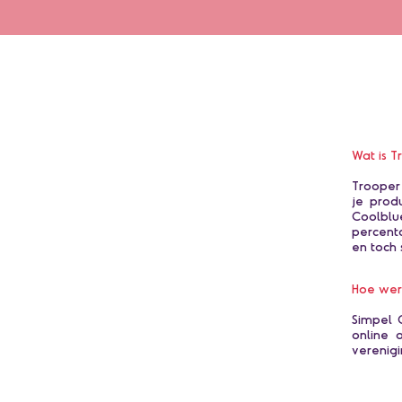
Wat is T
Trooper
je prod
Coolblu
percent
en toch 
Hoe wer
Simpel 
online 
verenigi