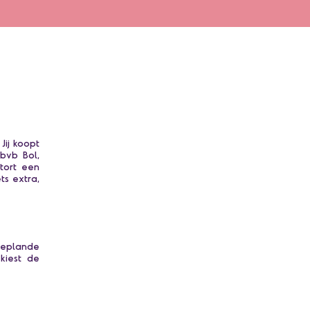
ij koopt
bvb Bol,
tort een
s extra,
geplande
kiest de