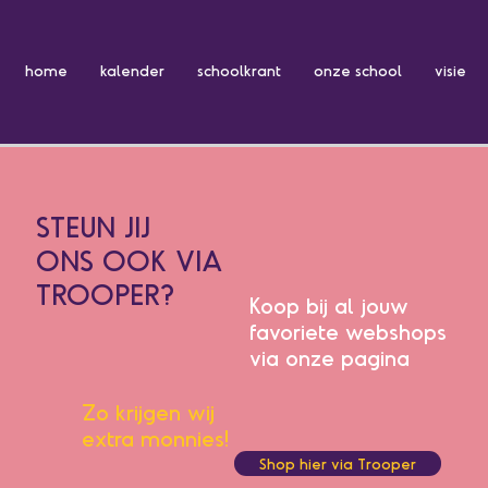
home
kalender
schoolkrant
onze school
visie
STEUN JIJ
ONS OOK VIA
TROOPER?
Koop bij al jouw
favoriete webshops
via onze pagina
Zo krijgen wij
extra monnies!
Shop hier via Trooper