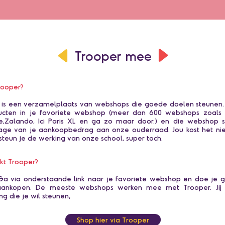
Trooper mee
rooper?
 is een verzamelplaats van webshops die goede doelen steunen. J
ucten in je favoriete webshop (meer dan 600 webshops zoals 
e,Zalando, Ici Paris XL en ga zo maar door.) en die webshop s
age van je aankoopbedrag aan onze ouderraad. Jou kost het niet
steun je de werking van onze school, super toch.
kt Trooper?
Ga via onderstaande link naar je favoriete webshop en doe je 
aankopen. De meeste webshops werken mee met Trooper. Jij 
ng die je wil steunen,
Shop hier via Trooper