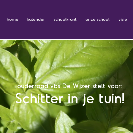
home
kalender
schoolkrant
onze school
visie
ouderraad vbs De Wijzer stelt voor:
Schitter in je tuin!