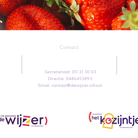
Contact
Secretariaat: 011 31 30 03
Directie: 0486453893
0
Email:
contact@dewijzer.school