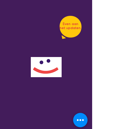
Even aan
het updaten.